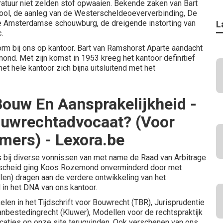
eratuur niet zelden stof opwaaien. Bekende zaken van Bart
ool, de aanleg van de Westerscheldeoeververbinding, De
de Amsterdamse schouwburg, de dreigende instorting van
L
.
orm bij ons op kantoor. Bart van Ramshorst Aparte aandacht
nd. Met zijn komst in 1953 kreeg het kantoor definitief
het hele kantoor zich bijna uitsluitend met het
ouw En Aansprakelijkheid -
bouwrechtadvocaat? (Voor
mers) - Lexora.be
es bij diverse vonnissen van met name de Raad van Arbitrage
 afscheid ging Koos Rozemond onverminderd door met
llen) dragen aan de verdere ontwikkeling van het
 in het DNA van ons kantoor.
kelen in het Tijdschrift voor Bouwrecht (TBR), Jurisprudentie
bestedingrecht (Kluwer), Modellen voor de rechtspraktijk
caties
op onze site terugvinden. Ook verschenen van ons