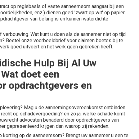
tract
op regiebasis
of
vaste aanneemsom
aangaat bij een
woordelijkheden, enz.) dienen goed 'zwart op wit' op papier
 opdrachtgever van belang is en kunnen waterdichte
f verbouwing. Wat kunt u doen als de aannemer niet op tijd
en?
Bestel onze voorbeeldbrief voor claimen boetes bij te
 werk goed uitvoert en het werk geen gebreken heeft.
dische Hulp Bij Al Uw
- Wat doet een
r opdrachtgevers en
 oplevering? Mag u de aannemingsovereenkomst ontbinden
 u recht op schadevergoeding? en zo ja, welke schade komt
ouwrecht advocaten benaderd door opdrachtgevers van
r gepresenteerd krijgen dan waarop zij rekenden.
t op korting op de aanneemsom? Brengt uw aannemer u een te