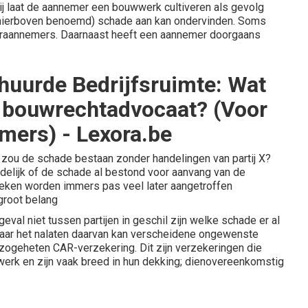
 zij laat de aannemer een bouwwerk cultiveren als gevolg
 hierboven benoemd) schade aan kan ondervinden. Soms
raannemers. Daarnaast heeft een aannemer doorgaans
huurde Bedrijfsruimte: Wat
n bouwrechtadvocaat? (Voor
mers) - Lexora.be
: zou de schade bestaan zonder handelingen van partij X?
idelijk of de schade al bestond voor aanvang van de
ken worden immers pas veel later aangetroffen
groot belang
geval niet tussen partijen in geschil zijn welke schade er al
, maar het nalaten daarvan kan verscheidene ongewenste
zogeheten CAR-verzekering. Dit zijn verzekeringen die
erk en zijn vaak breed in hun dekking; dienovereenkomstig