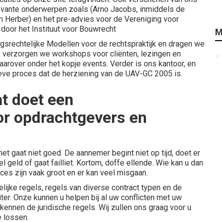
evante onderwerpen zoals (Arno Jacobs, inmiddels de
im Herber) en het pre-advies voor de Vereniging voor
 door het Instituut voor Bouwrecht
M
srechtelijke Modellen voor de rechtspraktijk en dragen we
p verzorgen we workshops voor cliënten, lezingen en
daarover onder het kopje
events
. Verder is ons kantoor, en
ieve proces dat de herziening van de UAV-GC 2005 is.
t doet een
r opdrachtgevers en
t gaat niet goed. De aannemer begint niet op tijd, doet er
el geld of gaat failliet. Kortom, doffe ellende. Wie kan u dan
es zijn vaak groot en er kan veel misgaan.
elijke regels, regels van diverse contract typen en de
ter. Onze kunnen u helpen bij al uw conflicten met uw
ennen de juridische regels. Wij zullen ons graag voor u
 lossen.