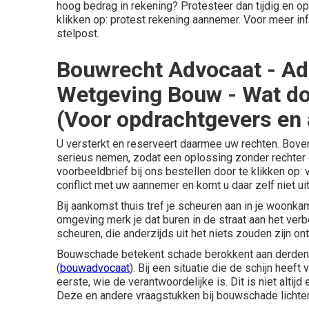
hoog bedrag in rekening? Protesteer dan tijdig en op 
klikken op:
protest rekening aannemer
. Voor meer in
stelpost
.
Bouwrecht Advocaat - A
Wetgeving Bouw - Wat d
(Voor opdrachtgevers en
U versterkt en reserveert daarmee uw rechten. Boven
serieus nemen, zodat een oplossing zonder rechter e
voorbeeldbrief bij ons bestellen door te klikken op:
conflict met uw aannemer en komt u daar zelf niet ui
Bij aankomst thuis tref je scheuren aan in je woonkam
omgeving merk je dat buren in de straat aan het verbo
scheuren, die anderzijds uit het niets zouden zijn o
Bouwschade betekent schade berokkent aan derden t
(
bouwadvocaat
). Bij een situatie die de schijn hee
eerste, wie de verantwoordelijke is. Dit is niet altij
Deze en andere vraagstukken bij bouwschade lichten