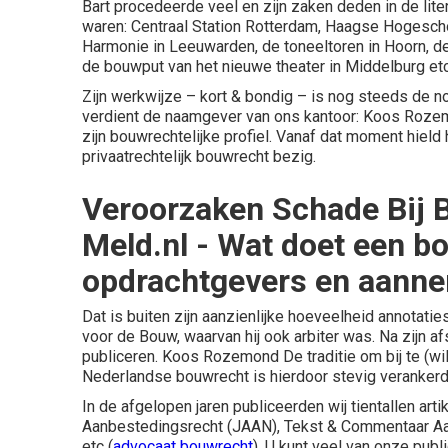
Bart procedeerde veel en zijn zaken deden in de lit
waren: Centraal Station Rotterdam, Haagse Hogesch
Harmonie in Leeuwarden, de toneeltoren in Hoorn, 
de bouwput van het nieuwe theater in Middelburg etc
Zijn werkwijze – kort & bondig – is nog steeds de n
verdient de naamgever van ons kantoor: Koos Rozemo
zijn bouwrechtelijke profiel. Vanaf dat moment hield 
privaatrechtelijk bouwrecht bezig.
Veroorzaken Schade Bij B
Meld.nl - Wat doet een 
opdrachtgevers en aanne
Dat is buiten zijn aanzienlijke hoeveelheid annotati
voor de Bouw, waarvan hij ook arbiter was. Na zijn
publiceren. Koos Rozemond De traditie om bij te (wi
Nederlandse bouwrecht is hierdoor stevig verankerd
In de afgelopen jaren publiceerden wij tientallen arti
Aanbestedingsrecht (JAAN), Tekst & Commentaar Aan
etc (
advocaat bouwrecht
). U kunt veel van onze
publi