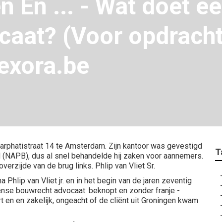
n En ... - Wat doet e
aat? (Voor opdrach
exora.be
de Sarphatistraat 14 te Amsterdam. Zijn kantoor was gevestigd
T
NAPB), dus al snel behandelde hij zaken voor aannemers.
erzijde van de brug links. Phlip van Vliet Sr.
hlip van Vliet jr. en in het begin van de jaren zeventig
ense bouwrecht advocaat: beknopt en zonder franje -
rt en en zakelijk, ongeacht of de cliënt uit Groningen kwam