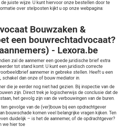
de juiste wijze. U kunt hiervoor onze bestellen door te
formatie over stelposten kijkt u op onze webpagina:
dvocaat Bouwzaken &
oet een bouwrechtadvocaat?
 aannemers) - Lexora.be
dien zal de aannemer een goede juridische brief extra
erder tot stand komt. U kunt een juridisch correcte
voorbeeldbrief aannemer in gebreke stellen
. Heeft u een
t, schakel dan onze of
bouw mediator
in.
er die je eerder nog niet had gezien. Bij inspectie van de
uwen zijn. Direct trek je logischerwijs de conclusie dat de
ntstaan, het gevolg zijn van de verbouwingen van de buren.
en gevolge van de (ver)bouw bij een opdrachtgever
ft van bouwschade komen veel belangrijke vragen kijken. Ten
d even duidelijk – is het de aannemer, of de opdrachtgever?
 we hier toe