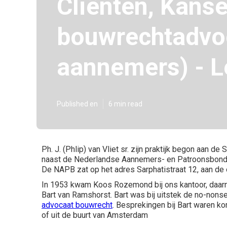
Cliënten, Kanse
bouwrechtadvoc
aannemers) - L
Published en
6 min read
Ph. J. (Phlip) van Vliet sr. zijn praktijk begon aan 
naast de Nederlandse Aannemers- en Patroonsbond (
De NAPB zat op het adres Sarphatistraat 12, aan de ov
In 1953 kwam Koos Rozemond bij ons kantoor, daarna P
Bart van Ramshorst. Bart was bij uitstek de no-nons
advocaat bouwrecht
. Besprekingen bij Bart waren ko
of uit de buurt van Amsterdam