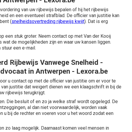
n Antwerpen - Lexora.be
vordering van uw rijbewijs bepalen of hij het rijbewijs
eid en een eventueel strafblad. De officier van justitie kan
bent (
snelheidsovertreding rijbewijs kwijt
). Dat is erg
rop een stuk groter. Neem contact op met Van der Kooij
 wat de mogelijkheden zijn en waar uw kansen liggen.
 stuur een e-mail.
erd Rijbewijs Vanwege Snelheid -
dvocaat in Antwerpen - Lexora.be
voor u contact op met de officier van justitie om er voor te
r van justitie dat weigert dienen we een klaagschrift in bij de
 rijbewijs terugkrijgt.
en. Die besluit of en zo ja welke straf wordt opgelegd. De
jontzeggingen, al dan niet voorwaardelijk, worden vaak
n u bij de rechter en voeren voor u het woord zodat een
ten zo laag mogelijk. Daarnaast komen veel mensen in