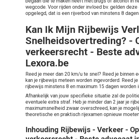
begaan die te maken heeft met:drugs of alcohol in 
wegcode. Voor rijden onder invloed bv. gelden deze e
opgelegd, dat is een rijverbod van minstens 8 dagen 
Kan Ik Mijn Rijbewijs Ver
Snelheidsovertreding? - 
verkeersrecht - Beste ad
Lexora.be
Reed je meer dan 20 km/u te snel? Reed je binnen 
kan je rijbewijs meteen worden ingevorderd. Reed j
rijbewijs minstens 8 en maximum 15 dagen worden i
Afhankelijk van jouw specifieke situatie zal de poli
eventuele extra straf. Heb je minder dan 2 jaar je ri
maximumsnelheid zwaar overschreed, kan je mogelijk
theoretische en praktisch rijexamen opnieuw moete
Inhouding Rijbewijs - Verkeer - O