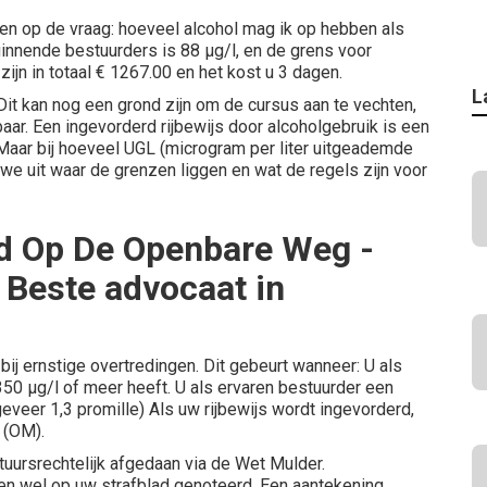
n op de vraag: hoeveel alcohol mag ik op hebben als
innende bestuurders is 88 µg/l, en de grens voor
 zijn in totaal € 1267.00 en het kost u 3 dagen.
L
Dit kan nog een grond zijn om de cursus aan te vechten,
baar. Een ingevorderd rijbewijs door alcoholgebruik is een
Maar bij hoeveel UGL (microgram per liter uitgeademde
n we uit waar de grenzen liggen en wat de regels zijn voor
d Op De Openbare Weg -
 Beste advocaat in
bij ernstige overtredingen. Dit gebeurt wanneer: U als
0 µg/l of meer heeft. U als ervaren bestuurder een
veer 1,3 promille) Als uw rijbewijs wordt ingevorderd,
 (OM).
uursrechtelijk afgedaan via de
Wet Mulder
.
n wel op uw strafblad genoteerd. Een aantekening