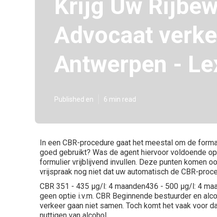
Krijg Uw Rijbew
Advocaat verke
Antwerpen - Le
Published en
6 min read
In een CBR-procedure gaat het meestal om de formal
goed gebruikt? Was de agent hiervoor voldoende opge
formulier vrijblijvend invullen. Deze punten komen o
vrijspraak nog niet dat uw automatisch de CBR-proce
CBR 351 - 435 µg/l: 4 maanden436 - 500 µg/l: 4 ma
geen optie i.v.m. CBR Beginnende bestuurder en alc
verkeer gaan niet samen. Toch komt het vaak voor d
nuttigen van alcohol.