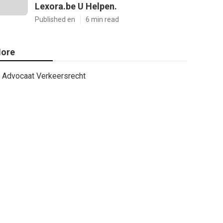
Lexora.be U Helpen.
Published en
6 min read
ore
Advocaat Verkeersrecht