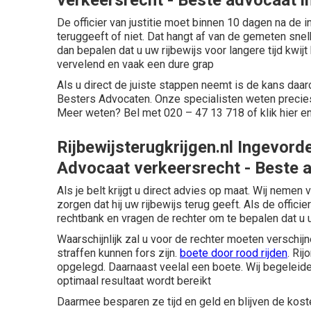
verkeersrecht - Beste advocaat i
De officier van justitie moet binnen 10 dagen na de in
teruggeeft of niet. Dat hangt af van de gemeten snelh
dan bepalen dat u uw rijbewijs voor langere tijd kwijt 
vervelend en vaak een dure grap
Als u direct de juiste stappen neemt is de kans daa
Besters Advocaten. Onze specialisten weten precies
Meer weten? Bel met 020 – 47 13 718 of klik
hier
en
Rijbewijsterugkrijgen.nl Ingevord
Advocaat verkeersrecht - Beste a
Als je belt krijgt u direct advies op maat. Wij nemen 
zorgen dat hij uw rijbewijs terug geeft. Als de officie
rechtbank en vragen de rechter om te bepalen dat u uw
Waarschijnlijk zal u voor de rechter moeten verschijn
straffen kunnen fors zijn.
boete door rood rijden
. Ri
opgelegd. Daarnaast veelal een boete. Wij begeleide
optimaal resultaat wordt bereikt
Daarmee besparen ze tijd en geld en blijven de kos