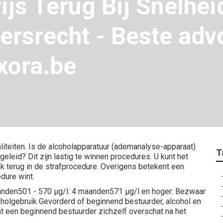
ijs Terug Bij Snelhei
ersrecht - Beste adv
xora.be
iteiten. Is de alcoholapparatuur (ademanalyse-apparaat)
T
leid? Dit zijn lastig te winnen procedures. U kunt het
ok terug in de strafprocedure. Overigens betekent een
dure wint.
anden501 - 570 µg/l: 4 maanden571 µg/l en hoger: Bezwaar
oholgebruik Gevorderd of beginnend bestuurder, alcohol en
at een beginnend bestuurder zichzelf overschat na het