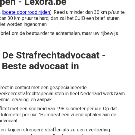
pen - Lexora.be
 (
boete door rood rijden
). Reed u minder dan 30 km p/uur te
an 30 km p/uur te hard, dan zal het CJIB een brief sturen
 niet worden ingenomen
rief om de bestuurder te achterhalen, maar uw rijbewijs
- De Strafrechtadvocaat -
 Beste advocaat in
irect in contact met een gespecialiseerde
verkeersstrafrechtspecialisten in heel Nederland werkzaam
nnis, ervaring, en aanpak.
itst met een snelheid van 198 kilometer per uur. Op dat
ilometer per uur. "Hij moest een vriend ophalen aan de
 advocaat.
en, krijgen strengere straffen als ze een overtreding