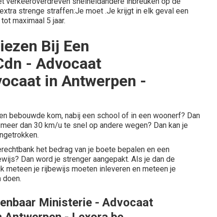
het verkeeroverdreven snelheidandere inbreuken op de
xtra strenge straffen:Je moet .Je krijgt in elk geval een
tot maximaal 5 jaar.
liezen Bij Een
Cdn - Advocaat
vocaat in Antwerpen -
een bebouwde kom, nabij een school of in een woonerf? Dan
e meer dan 30 km/u te snel op andere wegen? Dan kan je
ngetrokken.
tierechtbank het bedrag van je boete bepalen en een
jbewijs? Dan word je strenger aangepakt. Als je dan de
 meteen je rijbewijs moeten inleveren en meteen je
n doen.
penbaar Ministerie - Advocaat