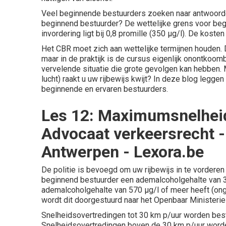
Veel beginnende bestuurders zoeken naar antwoorde
beginnend bestuurder? De wettelijke grens voor beg
invordering ligt bij 0,8 promille (350 µg/l). De kosten
Het CBR moet zich aan wettelijke termijnen houden. 
maar in de praktijk is de cursus eigenlijk onontkoom
vervelende situatie die grote gevolgen kan hebben. 
lucht) raakt u uw rijbewijs kwijt? In deze blog legge
beginnende en ervaren bestuurders.
Les 12: Maximumsnelhei
Advocaat verkeersrecht -
Antwerpen - Lexora.be
De politie is bevoegd om uw rijbewijs in te vorderen 
beginnend bestuurder een ademalcoholgehalte van 35
ademalcoholgehalte van 570 µg/l of meer heeft (onge
wordt dit doorgestuurd naar het Openbaar Ministerie
Snelheidsovertredingen tot 30 km p/uur worden best
Snelheidsovertredingen boven de 30 km p/uur worde