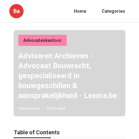
Ba
Home
Categories
Advocatenkantoor
Adviseren Archieven -
Advocaat Bouwrecht,
gespecialiseerd in
bouwgeschillen &
aansprakelijkheid - Lexora.be
Published en
5 min read
Table of Contents